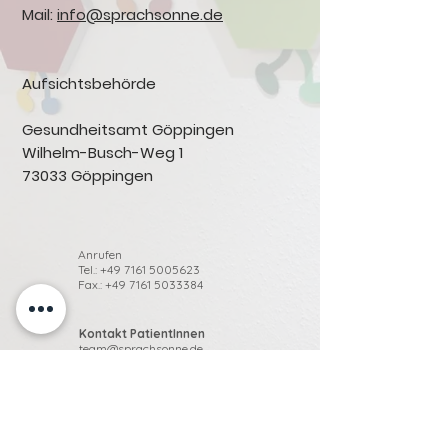
Mail:
info@sprachsonne.de
Aufsichtsbehörde
Gesundheitsamt Göppingen
Wilhelm-Busch-Weg 1
73033 Göppingen
Anrufen
Tel.:
+49 7161 5005623
Fax.:
+49 7161 5033384
Kontakt PatientInnen
team@sprachsonne.de
Kontakt Leitung
info@sprachsonne.de
Bürozeiten