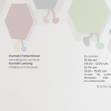
Kontakt PatientInnen
Bürozeiten
team@sprachsonne.de
Di-Do von
Kontakt Leitung
09.00 - 12:00 Uhr
info@sprachsonne.de
Di-Mi von
13:00 - 15:30 Uhr
Nutzen Sie außer
Bürozeiten bitte
Anrufbeantworter.
© 2026: S